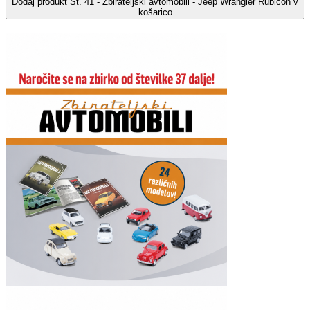
Dodaj
produkt Št. 41 - Zbirateljski avtomobili - Jeep Wrangler Rubicon
v
košarico