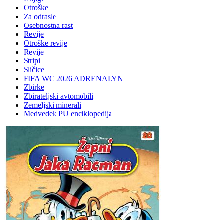
Otroške
Za odrasle
Osebnostna rast
Revije
Otroške revije
Revije
Stripi
Sličice
FIFA WC 2026 ADRENALYN
Zbirke
Zbirateljski avtomobili
Zemeljski minerali
Medvedek PU enciklopedija