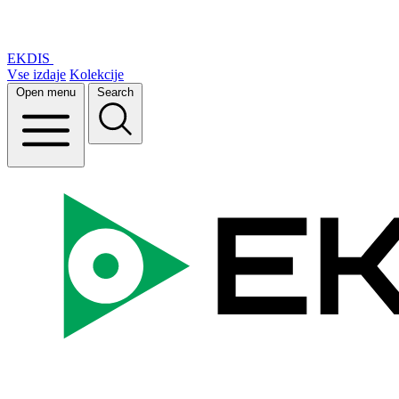
EKDIS
Vse izdaje
Kolekcije
Open menu
Search