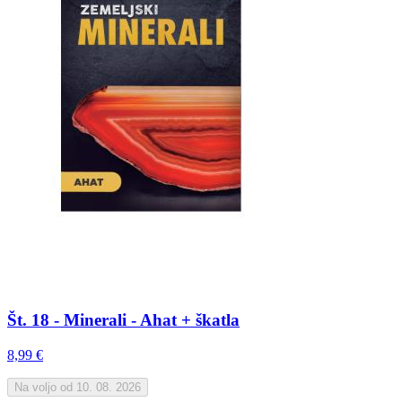
Št. 18 - Minerali - Ahat + škatla
8,99 €
Na voljo od 10. 08. 2026