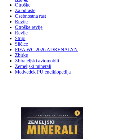
Otroške
Za odrasle
Osebnostna rast
Revije
Otroške revije
Revije
Stripi
Sličice
FIFA WC 2026 ADRENALYN
Zbirke
Zbirateljski avtomobili
Zemeljski minerali
Medvedek PU enciklopedija