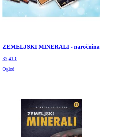
ZEMELJSKI MINERALI - naročnina
35,41 €
Ogled