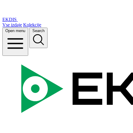
EKDIS
Vse izdaje
Kolekcije
Open menu
Search