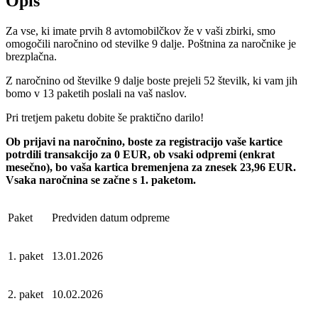
Opis
Za vse, ki imate prvih 8 avtomobilčkov že v vaši zbirki, smo
omogočili naročnino od stevilke 9 dalje. Poštnina za naročnike je
brezplačna.
Z naročnino od številke 9 dalje boste prejeli 52 številk, ki vam jih
bomo v 13 paketih poslali na vaš naslov.
Pri tretjem paketu dobite še praktično darilo!
Ob prijavi na naročnino, boste za registracijo vaše kartice
potrdili transakcijo za 0 EUR, ob vsaki odpremi (enkrat
mesečno), bo vaša kartica bremenjena za znesek 23,96 EUR.
Vsaka naročnina se začne s 1. paketom.
Paket
Predviden datum odpreme
1. paket
13.01.2026
2. paket
10.02.2026