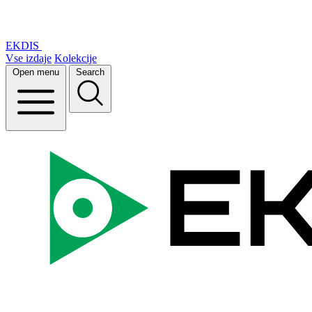
EKDIS
Vse izdaje
Kolekcije
Open menu
Search