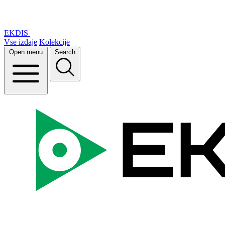
EKDIS
Vse izdaje
Kolekcije
Open menu
Search